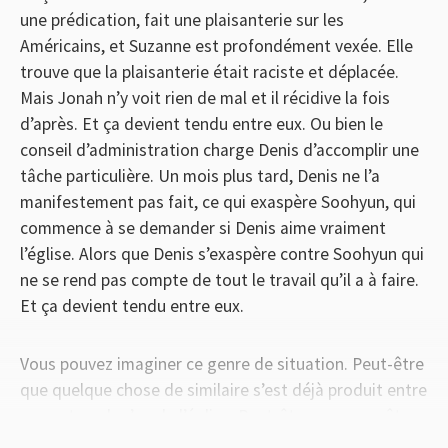
une prédication, fait une plaisanterie sur les
Américains, et Suzanne est profondément vexée. Elle
trouve que la plaisanterie était raciste et déplacée.
Mais Jonah n’y voit rien de mal et il récidive la fois
d’après. Et ça devient tendu entre eux. Ou bien le
conseil d’administration charge Denis d’accomplir une
tâche particulière. Un mois plus tard, Denis ne l’a
manifestement pas fait, ce qui exaspère Soohyun, qui
commence à se demander si Denis aime vraiment
l’église. Alors que Denis s’exaspère contre Soohyun qui
ne se rend pas compte de tout le travail qu’il a à faire.
Et ça devient tendu entre eux.
Vous pouvez imaginer ce genre de situation. Peut-être
que quelque chose de similaire s’est déjà produit entre
vous et quelqu’un de l’église. Peut-être que vous êtes
en plein dedans ! Alors comment est-ce qu’on doit