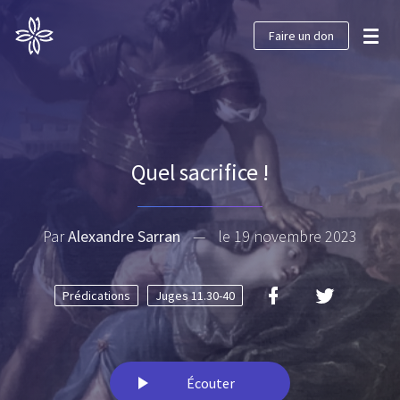
Faire un don
Quel sacrifice !
Par
Alexandre Sarran
—
le 19 novembre 2023
Prédications
Juges 11.30-40
Écouter