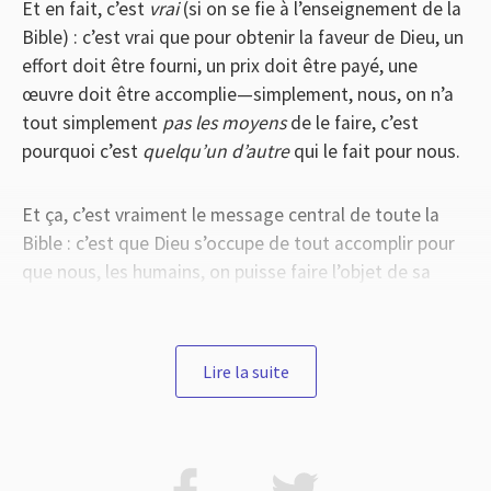
Et en fait, c’est
vrai
(si on se fie à l’enseignement de la
Bible) : c’est vrai que pour obtenir la faveur de Dieu, un
effort doit être fourni, un prix doit être payé, une
œuvre doit être accomplie—simplement, nous, on n’a
tout simplement
pas les moyens
de le faire, c’est
pourquoi c’est
quelqu’un d’autre
qui le fait pour nous.
Et ça, c’est vraiment le message central de toute la
Bible : c’est que Dieu s’occupe de tout accomplir pour
que nous, les humains, on puisse faire l’objet de sa
faveur complète, pour toujours, si on se
repose
simplement en lui. Autrement dit, oui, la faveur de Dieu
c’est quelque chose qu’on reçoit gratuitement—mais
Lire la suite
c’est gratuit pour nous, pas pour Dieu ! Ou
inversement, c’est quelque chose qui a un coût—mais
un coût pour Dieu, pas pour nous !