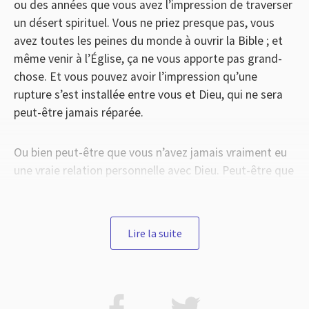
ou des années que vous avez l’impression de traverser
un désert spirituel. Vous ne priez presque pas, vous
avez toutes les peines du monde à ouvrir la Bible ; et
même venir à l’Église, ça ne vous apporte pas grand-
chose. Et vous pouvez avoir l’impression qu’une
rupture s’est installée entre vous et Dieu, qui ne sera
peut-être jamais réparée.
Ou bien peut-être que vous n’avez jamais vraiment eu
une vraie relation personnelle avec Dieu. Peut-être que
vous êtes venu ici ce matin par curiosité ou par
tradition, et vous entendez parler de Dieu, mais vous
vous dites au fond que c’est trop tard pour vous. Vous
Lire la suite
avez vécu toute votre vie en repoussant Dieu, ou en ne
vous intéressant pas vraiment à lui, et vous avez du
mal à croire qu’il puisse vous accueillir maintenant,
alors que vous lui avez tourné le dos pendant tout ce