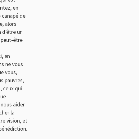
ntez, en
le canapé de
e, alors
 d’être un
 peut-être
i, en
ns ne vous
ue vous,
us pauvres,
, ceux qui
que
 nous aider
cher la
e vision, et
 bénédiction.