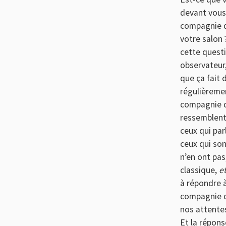
devant vous,
compagnie de
votre salon 
cette questi
observateur,
que ça fait
régulièremen
compagnie d
ressemblent 
ceux qui par
ceux qui son
n’en ont pas
classique,
e
à répondre à
compagnie d
nos attentes
Et la répons