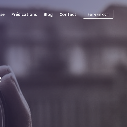
ise
Prédications
Blog
Contact
Faire un don
e