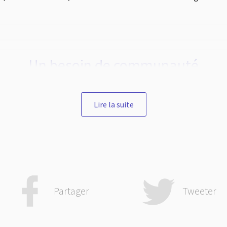
Un besoin de communauté
Lire la suite
sente Paul qui poursuit son ministère. Un épisode important 
phèse, et Paul décide de revenir sur les pas de son précéde
pour affermir les églises. Il prend les disciples à part (v. 1). 
rter les assemblées existantes, plutôt que d’en créer de nouv
s nouveaux chrétiens ont besoin de communautés fortes, en 
ur foi. La foi, ce n’est pas juste une expérience individuelle.
Partager
Tweeter
e le chrétien est comme une braise incandescente. Si on la so