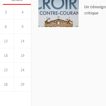
Un témoigna
3
4
critique
8
9
13
14
18
19
23
24
28
29