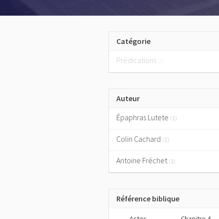
Catégorie
Prédications
(
3
)
Auteur
Épaphras Lutete
(
1
)
Colin Cachard
(
1
)
Antoine Fréchet
(
1
)
Référence biblique
Actes
Chapitre 4