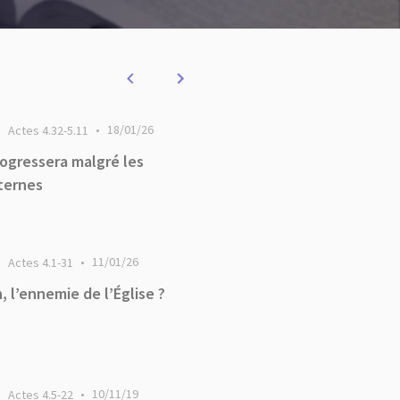
18/01/26
Actes 4.32-5.11
rogressera malgré les
ternes
11/01/26
Actes 4.1-31
, l’ennemie de l’Église ?
10/11/19
Actes 4.5-22