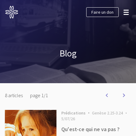
Faire un don
Blog
8
articles
page
1
/
1
Prédications
Genèse 2.25-3.24
5/07/26
Qu'est-ce qui ne va pas ?